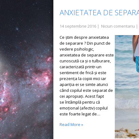
ANXIETATEA DE SEPAR
14 septembrie 2016
|
Niciun comentariu
|
Ce ştim despre anxietatea
de separare ? Din punct de
vedere psihologic,
anxietatea de separare este
cunoscută ca şi o tulburare,
caracterizată printr-un
sentiment de frică şi este
prezenţa la copiii mici iar
apariţia ei se simte atunci
când copilul este separat de
cei apropiaţi. Acest fapt
se întâmplă pentru că
emoţional (afectiv) copilul
este foarte legat de…
Read More »