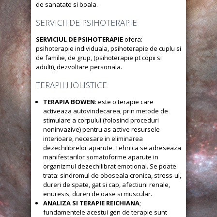
de sanatate si boala.
SERVICII DE PSIHOTERAPIE
SERVICIUL DE PSIHOTERAPIE
ofera:
psihoterapie individuala, psihoterapie de cuplu si
de familie, de grup, (psihoterapie pt copii si
adulti), dezvoltare personala.
TERAPII HOLISTICE:
TERAPIA BOWEN
: este o terapie care
activeaza autovindecarea, prin metode de
stimulare a corpului (folosind proceduri
noninvazive) pentru as active resursele
interioare, necesare in eliminarea
dezechilibrelor aparute. Tehnica se adreseaza
manifestarilor somatoforme aparute in
organizmul dezechilibrat emotional. Se poate
trata: sindromul de oboseala cronica, stress-ul,
dureri de spate, gat si cap, afectiuni renale,
enuresis, dureri de oase si muscular.
ANALIZA SI TERAPIE REICHIANA
;
fundamentele acestui gen de terapie sunt