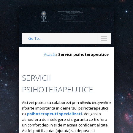
Go To...
Acasă
»
Servicii psihoterapeutice
SERVICII
PSIHOTERAPEUTICE
Aici vei putea sa colaborezi prin
alianta terapeutica
(foarte importanta in demersul psihoterapeutic)
cu
psihoterapeuti specializati
. Vei gasi o
atmosfera de intelegere si siguranta ce-ti ofera
un confort deplin si de maxima confidentialitate.
Astfel poti fi ajutat (ajutata) sa depasesti